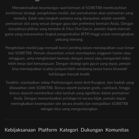
Memaksimalkan keuntungan saat bermain di SOBET88 membutuhkan
kombinasi strategi, pengelolaan modal, dan pemahaman akan permainan yang
tersedia. Salah satu langkah pertama yang dianjurkan adalah memilih
permainan slot yang sesuai dengan gaya dan preferensi bermain Anda. Dengan
banyaknya pilihan yang tersedia di Situs Slot Gacor, pemain dapat mencari
game yang menawarkan tingkat pengembalian (RTP) tinggi untuk meningkatkan
peluang menang.
Pengelolaan modal juga menjadi kunci penting dalam mendapatkan cuan besar
dari SOBET88. Pemain disarankan untuk menetapkan anggaran harian atau
mingguan, serta menghindari bermain dengan emosi atau mengambil risiko
lebih besar dari kemampuan. Dengan strategi spin gacor yang tepat, pemain
bisa mendapatkan scatter jackpot lebih seimbang tanpa harus khawatir
kehilangan banyak kredit.
Terakhir, manfaatkan setiap Perlindungan resmi Anti Rungkat, dan hadiah yang
ditawarkan oleh SOBET88. Bonus seperti putaran gratis, cashback, hingga
bonus deposit memberikan nilai tambah yang signifikan dalam permainan
Anda. Dengan memanfaatkan privilage ini secara bijak, pemain dapat
meningkatkan kesempatan win secara drastis dan menjadikan SOBET88
sebagai situs yang menguntungkan.
Kebijaksanaan
Platform
Kategori
Dukungan
Komunitas