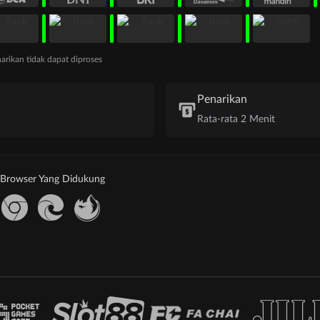
arikan tidak dapat diproses
Penarikan
Rata-rata 2 Menit
Browser Yang Didukung