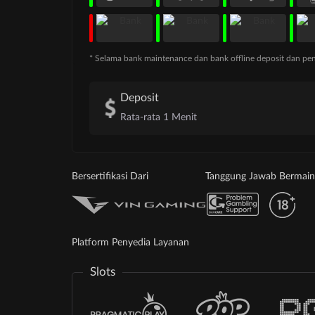
* Selama bank maintenance dan bank offline deposit dan pen
Deposit
Rata-rata 1 Menit
Bersertifikasi Dari
Tanggung Jawab Bermain
Platform Penyedia Layanan
Slots