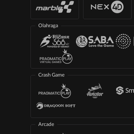
Olahraga
Crash Game
Arcade