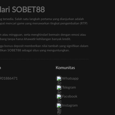
 dari SOBET88
ersedia. Salah satu langkah pertama yang dianjurkan adalah
 dapat mencari game yang menawarkan tingkat pengembalian (RTP)
 atau mingguan, serta menghindari bermain dengan emosi atau
mbang tanpa harus khawatir kehilangan banyak kredit.
gga bonus deposit memberikan nilai tambah yang signifikan dalam
jadikan SOBET88 sebagai situs yang menguntungkan.
n
Komunitas
901886471
Whatsapp
Telegram
Facebook
Instagram