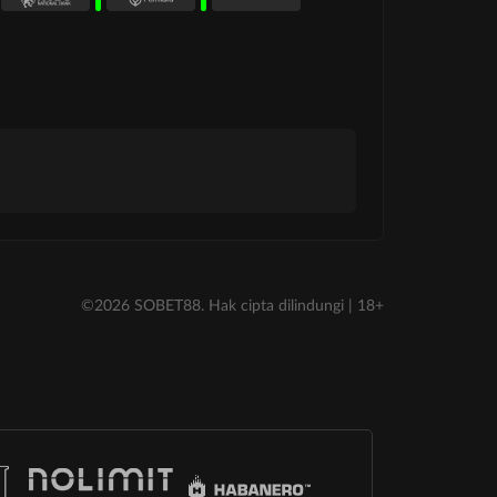
©2026 SOBET88. Hak cipta dilindungi | 18+