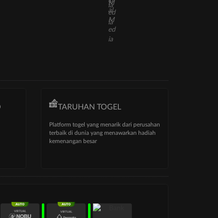
O
TARUHAN TOGEL
Platform togel yang menarik dari perusahan
terbaik di dunia yang menawarkan hadiah
kemenangan besar