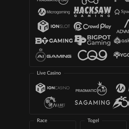
Live Casino
Race
Togel