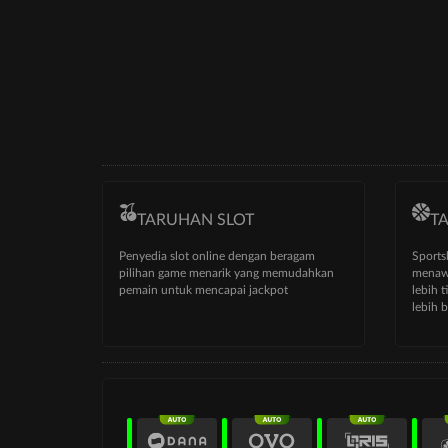
TARUHAN SLOT
T
Penyedia slot online dengan beragam
Sports
pilihan game menarik yang memudahkan
menawa
pemain untuk mencapai jackpot
lebih 
lebih 