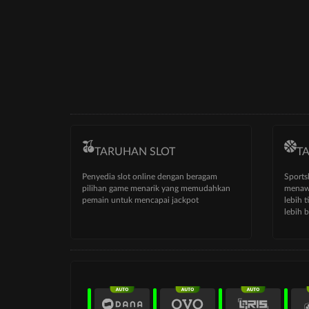
TARUHAN SLOT
T
Penyedia slot online dengan beragam
Sports
pilihan game menarik yang memudahkan
menawa
pemain untuk mencapai jackpot
lebih 
lebih 