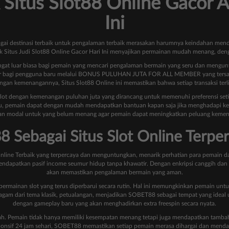
Situs Slot88 Online Gacor A
Ini
ebagai destinasi terbaik untuk pengalaman terbaik merasakan harumnya keindahan me
itus Judi Slot88 Online Gacor Hari Ini menyajikan permainan mudah menang, dengan
gat luar biasa bagi pemain yang mencari pengalaman bermain yang seru dan mengu
r bagi pengguna baru melalui BONUS PULUHAN JUTA FOR ALL MEMBER yang tersaji dan
engan kemenangannya, Situs Slot88 Online ini memastikan bahwa setiap transaksi terl
lot dengan kemenangan puluhan juta yang dirancang untuk memenuhi preferensi seti
tu, pemain dapat dengan mudah mendapatkan bantuan kapan saja jika menghadapi ken
n modal untuk yang belum menang agar pemain dapat meningkatkan peluang kemena
 Sebagai Situs Slot Online Terp
line Terbaik yang terpercaya dan menguntungkan, menarik perhatian para pemain dari
ndapatkan pasif income seumur hidup tanpa khawatir. Dengan enkripsi canggih dan sis
akan memastikan pengalaman bermain yang aman.
ainan slot yang terus diperbarui secara rutin. Hal ini memungkinkan pemain untu
eragam dari tema klasik, petualangan, menjadikan SOBET88 sebagai tempat yang idea
dengan gameplay baru yang akan menghadirkan extra freespin secara nyata.
h. Pemain tidak hanya memiliki kesempatan menang tetapi juga mendapatkan tambahan
onsif 24 jam sehari, SOBET88 memastikan setiap pemain merasa dihargai dan mend