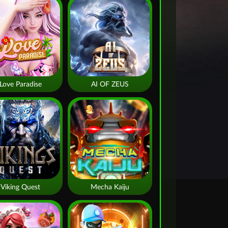
Love Paradise
AI OF ZEUS
Viking Quest
Mecha Kaiju