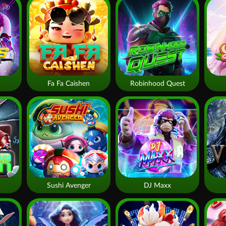
Fa Fa Caishen
Robinhood Quest
Sushi Avenger
DJ Maxx