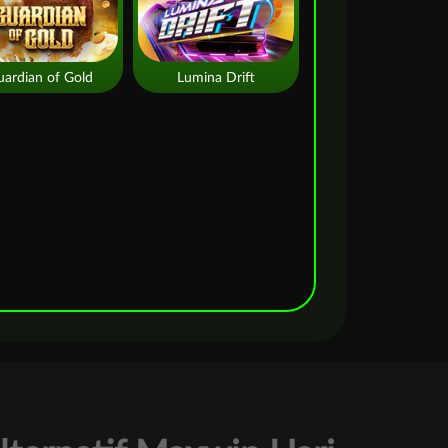
uardian of Gold
Lumina Drift