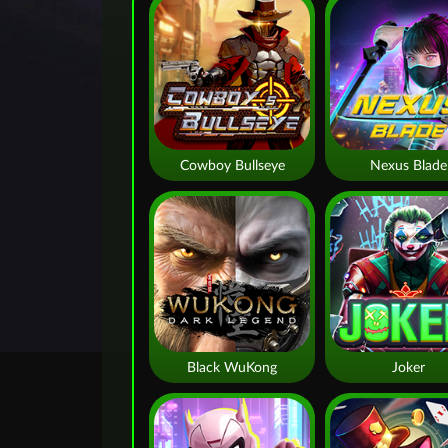
Cowboy Bullseye
Nexus Blade
Black WuKong
Joker