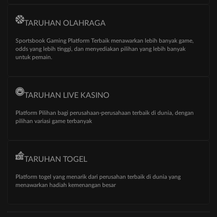
TARUHAN OLAHRAGA
Sportsbook Gaming Platform Terbaik menawarkan lebih banyak game,
odds yang lebih tinggi, dan menyediakan pilihan yang lebih banyak
untuk pemain.
TARUHAN LIVE KASINO
Platform Pilihan bagi perusahaan-perusahaan terbaik di dunia, dengan
pilihan variasi game terbanyak
TARUHAN TOGEL
Platform togel yang menarik dari perusahan terbaik di dunia yang
menawarkan hadiah kemenangan besar