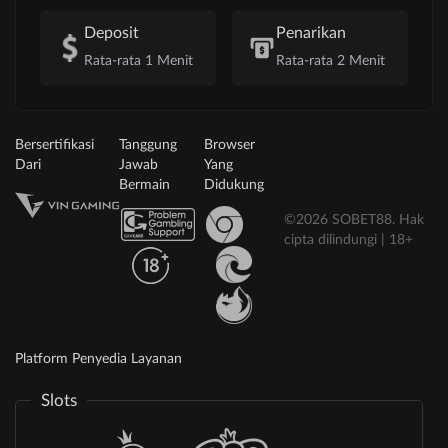
Deposit
Penarikan
Rata-rata 1 Menit
Rata-rata 2 Menit
Bersertifikasi
Tanggung
Browser
Dari
Jawab
Yang
Bermain
Didukung
©2026 SOBET88. Hak
cipta dilindungi | 18+
Platform Penyedia Layanan
Slots