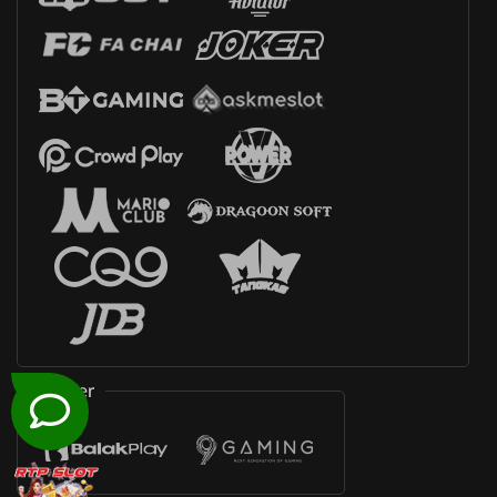
Poker