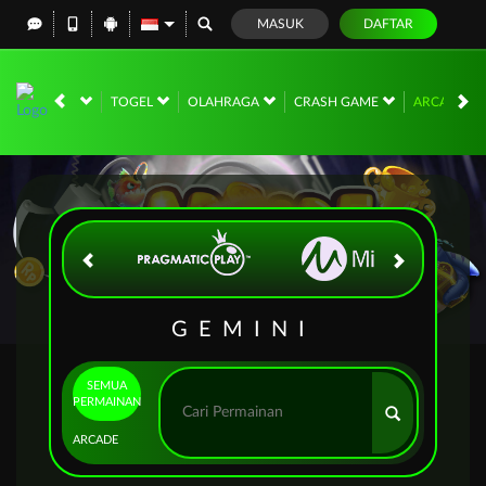
MASUK
DAFTAR
NO
RACE
TOGEL
OLAHRAGA
CRASH GAME
ARCADE
GEMINI
SEMUA
PERMAINAN
ARCADE