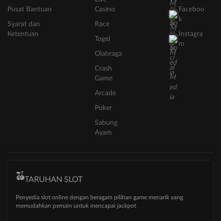
Pusat Bantuan
Casino
Faceboo
k
Syarat dan
Race
Ketentuan
Instagra
Togel
m
Olahraga
Crash
Game
Arcade
Poker
Sabung
Ayam
TARUHAN SLOT
Penyedia slot online dengan beragam pilihan game menarik yang
memudahkan pemain untuk mencapai jackpot