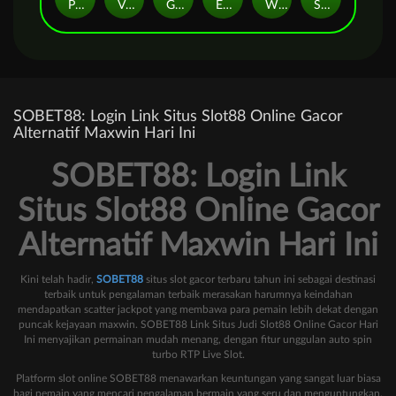
Plinko
Video Poker
Gold Rush: Boomers
Egypt Hilo
Wheel
Steampunk 2
SOBET88: Login Link Situs Slot88 Online Gacor
Alternatif Maxwin Hari Ini
SOBET88: Login Link
Situs Slot88 Online Gacor
Alternatif Maxwin Hari Ini
Kini telah hadir,
SOBET88
situs slot gacor terbaru tahun ini sebagai destinasi
terbaik untuk pengalaman terbaik merasakan harumnya keindahan
mendapatkan scatter jackpot yang membawa para pemain lebih dekat dengan
puncak kejayaan maxwin. SOBET88 Link Situs Judi Slot88 Online Gacor Hari
Ini menyajikan permainan mudah menang, dengan fitur unggulan auto spin
turbo RTP Live Slot.
Platform slot online SOBET88 menawarkan keuntungan yang sangat luar biasa
bagi pemain yang mencari pengalaman bermain yang seru dan menguntungkan.