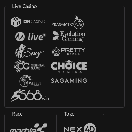
Live Casino
Race
Togel