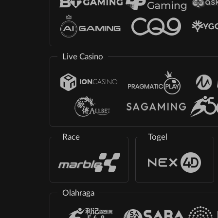
Live Casino
Race
Togel
Olahraga