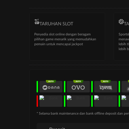
TARUHAN SLOT
T
Penyedia slot online dengan beragam
Sports
pilihan game menarik yang memudahkan
menawa
pemain untuk mencapai jackpot
lebih 
lebih 
* Selama bank maintenance dan bank offline deposit dan pen