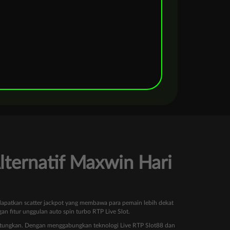
lternatif Maxwin Hari
ndapatkan scatter jackpot yang membawa para pemain lebih dekat
 fitur unggulan auto spin turbo RTP Live Slot.
ntungkan. Dengan menggabungkan teknologi Live RTP Slot88 dan