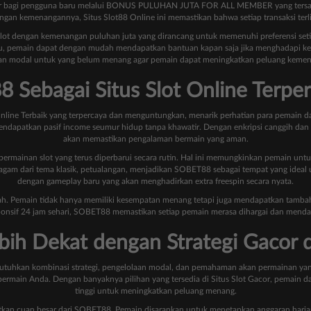
r bagi pengguna baru melalui BONUS PULUHAN JUTA FOR ALL MEMBER yang tersaji dan
engan kemenangannya, Situs Slot88 Online ini memastikan bahwa setiap transaksi terl
lot dengan kemenangan puluhan juta yang dirancang untuk memenuhi preferensi seti
tu, pemain dapat dengan mudah mendapatkan bantuan kapan saja jika menghadapi ken
n modal untuk yang belum menang agar pemain dapat meningkatkan peluang kemena
 Sebagai Situs Slot Online Terp
line Terbaik yang terpercaya dan menguntungkan, menarik perhatian para pemain dari
ndapatkan pasif income seumur hidup tanpa khawatir. Dengan enkripsi canggih dan sis
akan memastikan pengalaman bermain yang aman.
ainan slot yang terus diperbarui secara rutin. Hal ini memungkinkan pemain untu
eragam dari tema klasik, petualangan, menjadikan SOBET88 sebagai tempat yang idea
dengan gameplay baru yang akan menghadirkan extra freespin secara nyata.
h. Pemain tidak hanya memiliki kesempatan menang tetapi juga mendapatkan tambahan
onsif 24 jam sehari, SOBET88 memastikan setiap pemain merasa dihargai dan mend
ih Dekat dengan Strategi Gacor
kan kombinasi strategi, pengelolaan modal, dan pemahaman akan permainan yang t
 bermain Anda. Dengan banyaknya pilihan yang tersedia di Situs Slot Gacor, pemain
tinggi untuk meningkatkan peluang menang.
tkan cuan besar dari SOBET88. Pemain disarankan untuk menetapkan anggaran harian