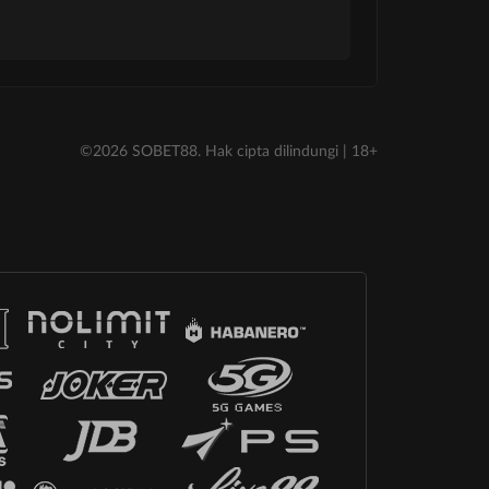
©2026 SOBET88. Hak cipta dilindungi | 18+