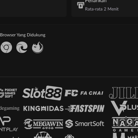
Penarikan
Rata-rata 2 Menit
Browser Yang Didukung