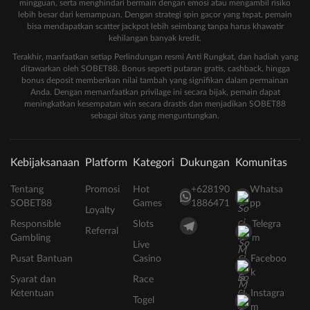
mingguan, serta menghindari bermain dengan emosi atau mengambil risiko
lebih besar dari kemampuan. Dengan strategi spin gacor yang tepat, pemain
bisa mendapatkan scatter jackpot lebih seimbang tanpa harus khawatir
kehilangan banyak kredit.
Terakhir, manfaatkan setiap Perlindungan resmi Anti Rungkat, dan hadiah yang
ditawarkan oleh SOBET88. Bonus seperti putaran gratis, cashback, hingga
bonus deposit memberikan nilai tambah yang signifikan dalam permainan
Anda. Dengan memanfaatkan privilage ini secara bijak, pemain dapat
meningkatkan kesempatan win secara drastis dan menjadikan SOBET88
sebagai situs yang menguntungkan.
Kebijaksanaan
Platform
Kategori
Dukungan
Komunitas
Tentang
Promosi
Hot
+628190
Whatsa
SOBET88
Games
1886471
pp
Loyalty
Responsible
Slots
Telegra
Referral
Gambling
m
Live
Pusat Bantuan
Casino
Faceboo
k
Syarat dan
Race
Ketentuan
Instagra
Togel
m