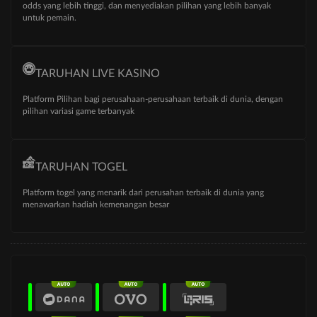
odds yang lebih tinggi, dan menyediakan pilihan yang lebih banyak
untuk pemain.
TARUHAN LIVE KASINO
Platform Pilihan bagi perusahaan-perusahaan terbaik di dunia, dengan
pilihan variasi game terbanyak
TARUHAN TOGEL
Platform togel yang menarik dari perusahan terbaik di dunia yang
menawarkan hadiah kemenangan besar