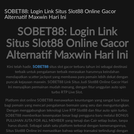
SOBET88: Login Link Situs Slot88 Online Gacor
Alternatif Maxwin Hari Ini
SOBET88: Login Link
Situs Slot88 Online Gacor
Alternatif Maxwin Hari Ini
Kini telah hadir,
SOBET88
situs slot gacor terbaru tahun ini sebagai destinasi
terbaik untuk pengalaman terbaik merasakan harumnya keindahan
mendapatkan scatter jackpot yang membawa para pemain lebih dekat dengan
puncak kejayaan maxwin. SOBET88 Link Situs Judi Slot88 Online Gacor Hari
Ini menyajikan permainan mudah menang, dengan fitur unggulan auto spin
turbo RTP Live Slot.
Platform slot online SOBET88 menawarkan keuntungan yang sangat luar biasa
bagi pemain yang mencari pengalaman bermain yang seru dan menguntungkan.
Dengan menggabungkan teknologi Live RTP Slot88 dan fitur auto spin turbo.
SOBET88 memberikan kesempatan besar bagi pengguna baru melalui BONUS
PULUHAN JUTA FOR ALL MEMBER yang tersaji dan Cair setiap bulan, tanpa
harus diundi. Sebagai salah satu platform terkenal dengan kemenangannya,
Situs Slot88 Online ini memastikan bahwa setiap transaksi terlindungi dengan