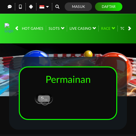
MASUK
DAFTAR
HOT GAMES
SLOTS
LIVE CASINO
RACE
TOGEL
Permainan
i