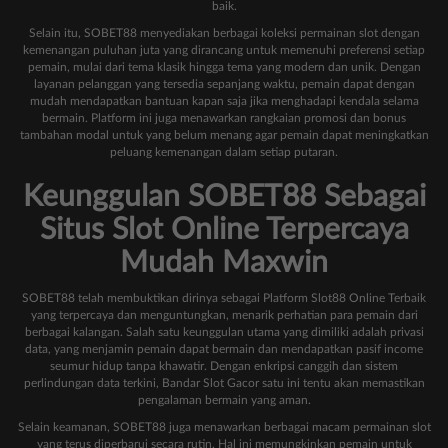
baik.
Selain itu, SOBET88 menyediakan berbagai koleksi permainan slot dengan
kemenangan puluhan juta yang dirancang untuk memenuhi preferensi setiap
pemain, mulai dari tema klasik hingga tema yang modern dan unik. Dengan
layanan pelanggan yang tersedia sepanjang waktu, pemain dapat dengan
mudah mendapatkan bantuan kapan saja jika menghadapi kendala selama
bermain. Platform ini juga menawarkan rangkaian promosi dan bonus
tambahan modal untuk yang belum menang agar pemain dapat meningkatkan
peluang kemenangan dalam setiap putaran.
Keunggulan SOBET88 Sebagai
Situs Slot Online Terpercaya
Mudah Maxwin
SOBET88 telah membuktikan dirinya sebagai Platform Slot88 Online Terbaik
yang terpercaya dan menguntungkan, menarik perhatian para pemain dari
berbagai kalangan. Salah satu keunggulan utama yang dimiliki adalah privasi
data, yang menjamin pemain dapat bermain dan mendapatkan pasif income
seumur hidup tanpa khawatir. Dengan enkripsi canggih dan sistem
perlindungan data terkini, Bandar Slot Gacor satu ini tentu akan memastikan
pengalaman bermain yang aman.
Selain keamanan, SOBET88 juga menawarkan berbagai macam permainan slot
yang terus diperbarui secara rutin. Hal ini memungkinkan pemain untuk